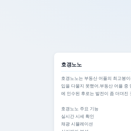
호갱노노
호갱노노는 부동산 어플의 최고봉이라
입을 다물지 못했어.부동산 어플 중 
에 인수된 후로는 발전이 좀 더뎌진 
호갱노노 주요 기능
실시간 시세 확인
채광 시뮬레이션